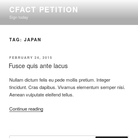
Skip
CFACT PETITION
to
Sign today
content
TAG:
JAPAN
POSTED
FEBRUARY 24, 2015
ON
Fusce quis ante lacus
Nullam dictum felis eu pede mollis pretium. Integer
tincidunt. Cras dapibus. Vivamus elementum semper nisi.
Aenean vulputate eleifend tellus.
“Fusce
Continue reading
quis
ante
lacus”