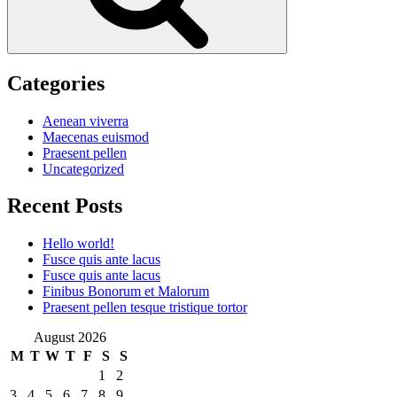
Categories
Aenean viverra
Maecenas euismod
Praesent pellen
Uncategorized
Recent Posts
Hello world!
Fusce quis ante lacus
Fusce quis ante lacus
Finibus Bonorum et Malorum
Praesent pellen tesque tristique tortor
August 2026
M
T
W
T
F
S
S
1
2
3
4
5
6
7
8
9