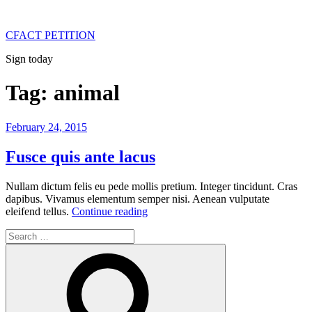
Skip
to
CFACT PETITION
content
Sign today
Tag:
animal
Posted
February 24, 2015
on
Fusce quis ante lacus
Nullam dictum felis eu pede mollis pretium. Integer tincidunt. Cras
dapibus. Vivamus elementum semper nisi. Aenean vulputate
“Fusce
eleifend tellus.
Continue reading
quis
Search
ante
for:
lacus”
Search