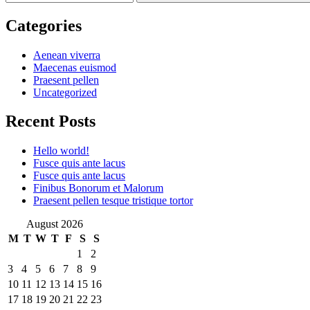
Categories
Aenean viverra
Maecenas euismod
Praesent pellen
Uncategorized
Recent Posts
Hello world!
Fusce quis ante lacus
Fusce quis ante lacus
Finibus Bonorum et Malorum
Praesent pellen tesque tristique tortor
August 2026
M
T
W
T
F
S
S
1
2
3
4
5
6
7
8
9
10
11
12
13
14
15
16
17
18
19
20
21
22
23