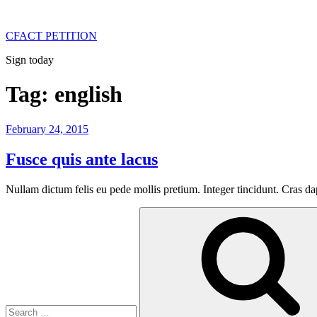
Skip
to
CFACT PETITION
content
Sign today
Tag:
english
Posted
February 24, 2015
on
Fusce quis ante lacus
Nullam dictum felis eu pede mollis pretium. Integer tincidunt. Cras 
Search
for: