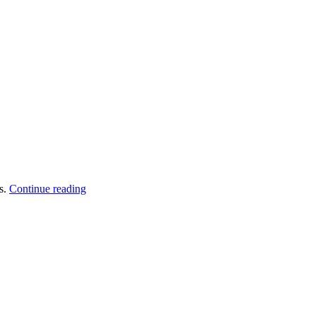
“Fusce
us.
Continue reading
quis
ante
lacus”