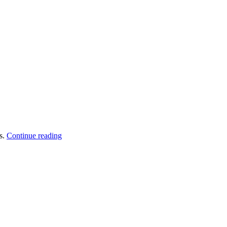
“Fusce
us.
Continue reading
quis
ante
lacus”