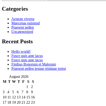
Categories
Aenean viverra
Maecenas euismod
Praesent pellen
Uncategorized
Recent Posts
Hello world!
Fusce quis ante lacus
Fusce quis ante lacus
Finibus Bonorum et Malorum
Praesent pellen tesque tristique tortor
August 2026
M
T
W
T
F
S
S
1
2
3
4
5
6
7
8
9
10
11
12
13
14
15
16
17
18
19
20
21
22
23